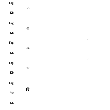
Fag.
53
Kb
Fag.
61
Kb
,
Fag.
69
Kb
,
Fag.
77
Kb
Fag.
B
85
Vc
Kb