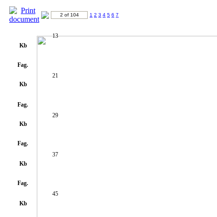
2 of 104
1
2
3
4
5
6
7
13
Kb
Fag.
21
Kb
Fag.
29
Kb
Fag.
37
Kb
Fag.
45
Kb