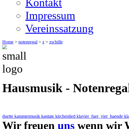
Kontakt
Impressum
Vereinssatzung
Home
>
notenregal
>
z
>
zschille
Hausmusik - Notenrega
duette
kammermusik
kantate
kirchenlied
klavier_fuer_vier_haende
kla
Wir freuen
uns
wenn wir W