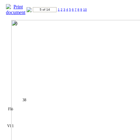
5 of 14
1
2
3
4
5
6
7
8
9
10
36
38
Flö
Vl 1