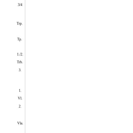
3/4
Trp.
Tp.
1./2.
Trb.
3.
1.
Vl.
2.
Vla.