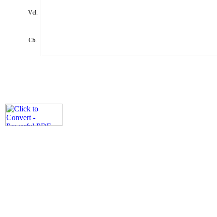
Vcl.
Cb.