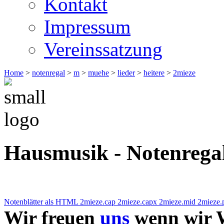
Kontakt
Impressum
Vereinssatzung
Home
>
notenregal
>
m
>
muehe
>
lieder
>
heitere
>
2mieze
Hausmusik - Notenrega
Notenblätter als HTML
2mieze.cap
2mieze.capx
2mieze.mid
2mieze.
Wir freuen
uns
wenn wir W