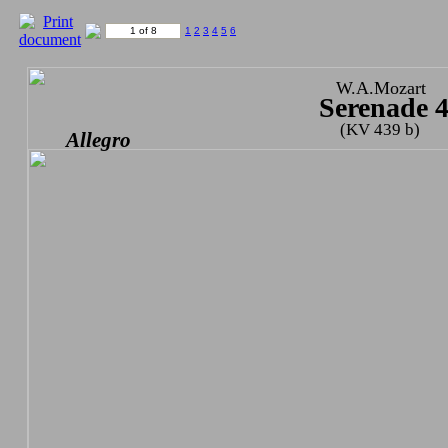
1 of 8
1
2
3
4
5
6
W.A.Mozart
Serenade 
(KV 439 b)
Allegro