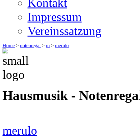
Kontakt
Impressum
Vereinssatzung
Home
>
notenregal
>
m
>
merulo
Hausmusik - Notenrega
merulo