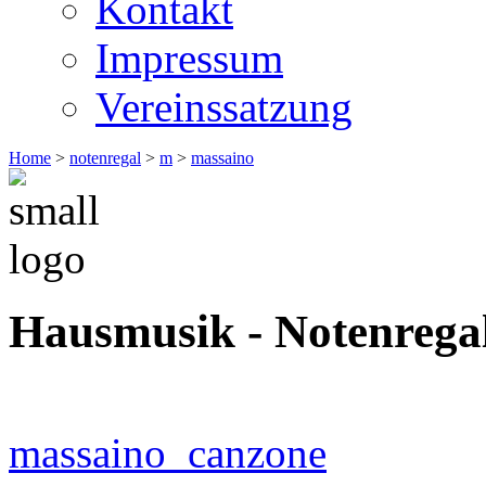
Kontakt
Impressum
Vereinssatzung
Home
>
notenregal
>
m
>
massaino
Hausmusik - Notenrega
massaino_canzone