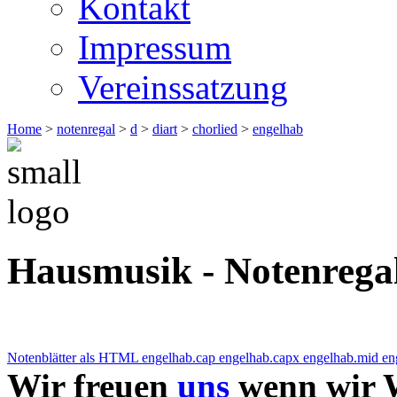
Kontakt
Impressum
Vereinssatzung
Home
>
notenregal
>
d
>
diart
>
chorlied
>
engelhab
Hausmusik - Notenrega
Notenblätter als HTML
engelhab.cap
engelhab.capx
engelhab.mid
en
Wir freuen
uns
wenn wir W