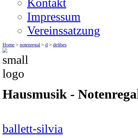
Kontakt
Impressum
Vereinssatzung
Home
>
notenregal
>
d
>
delibes
Hausmusik - Notenrega
ballett-silvia