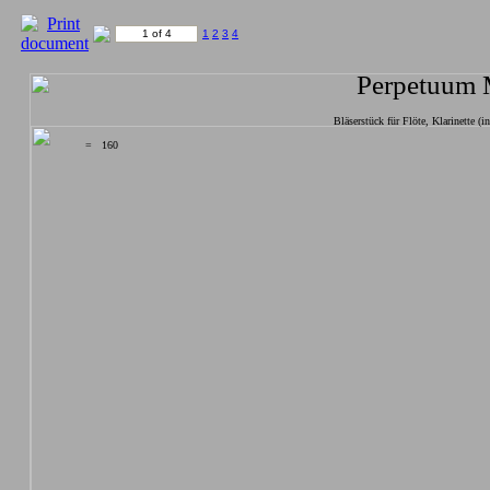
1 of 4
1
2
3
4
Perpetuum 
Bläserstück für Flöte, Klarinette (
= 160